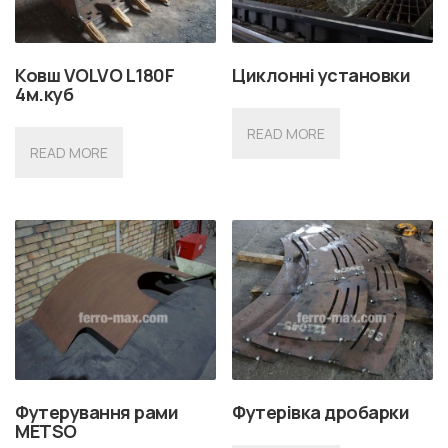
Ковш VOLVO L180F
Циклонні установки
4м.куб
READ MORE
READ MORE
Футерування рами
Футерівка дробарки
METSO